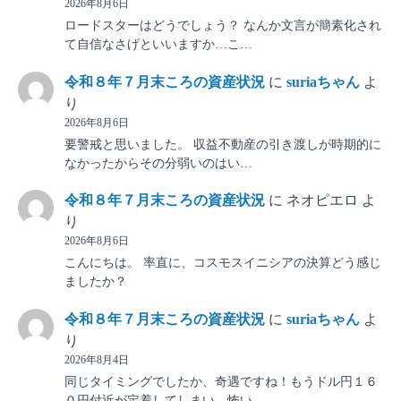
2026年8月6日
ロードスターはどうでしょう？ なんか文言が簡素化され
て自信なさげといいますか…こ…
令和８年７月末ころの資産状況
に
suriaちゃん
よ
り
2026年8月6日
要警戒と思いました。 収益不動産の引き渡しが時期的に
なかったからその分弱いのはい…
令和８年７月末ころの資産状況
に
ネオピエロ
よ
り
2026年8月6日
こんにちは。 率直に、コスモスイニシアの決算どう感じ
ましたか？
令和８年７月末ころの資産状況
に
suriaちゃん
よ
り
2026年8月4日
同じタイミングでしたか、奇遇ですね！もうドル円１６
０円付近が定着してしまい、怖い…