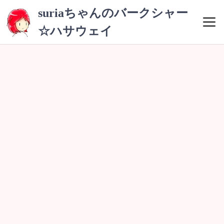
コ
suriaちゃんのバークシャー
ン
☆ハサウェイ
テ
ン
ツ
へ
ス
キ
ッ
プ