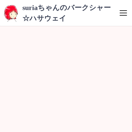
コ
suriaちゃんのバークシャー
ン
☆ハサウェイ
テ
ン
ツ
へ
ス
キ
ッ
プ