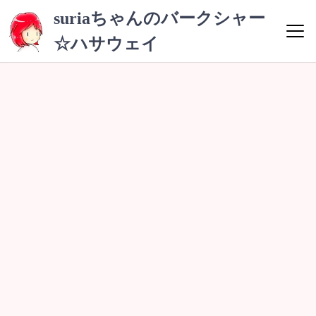
コ
suriaちゃんのバークシャー
ン
☆ハサウェイ
テ
ン
ツ
へ
ス
キ
ッ
プ