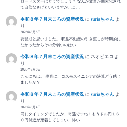
ロードスターはどうでしょう？ なんか文言が簡素化され
て自信なさげといいますか…こ…
令和８年７月末ころの資産状況
に
suriaちゃん
よ
り
2026年8月6日
要警戒と思いました。 収益不動産の引き渡しが時期的に
なかったからその分弱いのはい…
令和８年７月末ころの資産状況
に
ネオピエロ
よ
り
2026年8月6日
こんにちは。 率直に、コスモスイニシアの決算どう感じ
ましたか？
令和８年７月末ころの資産状況
に
suriaちゃん
よ
り
2026年8月4日
同じタイミングでしたか、奇遇ですね！もうドル円１６
０円付近が定着してしまい、怖い…