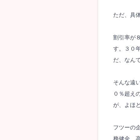
ただ、具
割引率が
す。３０
だ、なん
そんな遠
０％超え
が、よほ
フツーの
務健全、