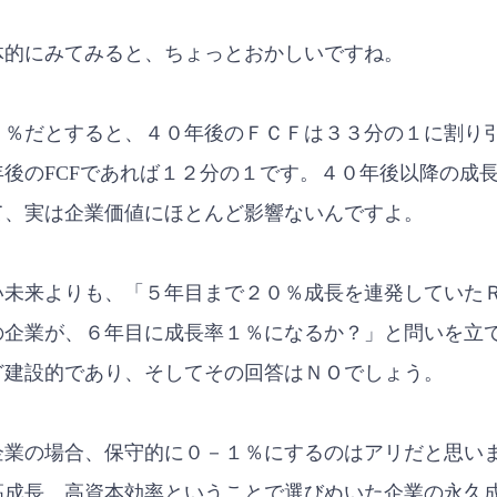
体的にみてみると、ちょっとおかしいですね。
８％だとすると、４０年後のＦＣＦは３３分の１に割り
年後のFCFであれば１２分の１です。４０年後以降の成
て、実は企業価値にほとんど影響ないんですよ。
い未来よりも、「５年目まで２０％成長を連発していた
の企業が、６年目に成長率１％になるか？」と問いを立
ど建設的であり、そしてその回答はＮＯでしょう。
企業の場合、保守的に０－１％にするのはアリだと思い
高成長、高資本効率ということで選びぬいた企業の永久