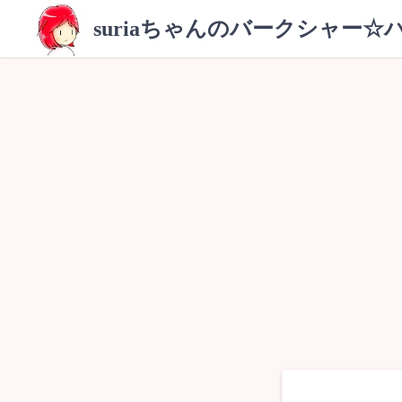
コ
suriaちゃんのバークシャー☆
ン
テ
ン
ツ
へ
ス
キ
ッ
プ