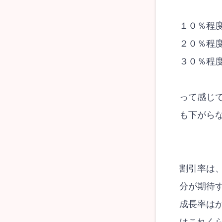
１０％程
２０％程
３０％程
って感じ
も下がら
割引率は
分が期待
成長率は