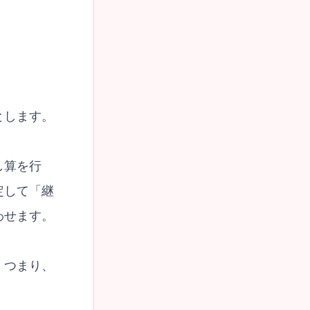
とします。
し算を行
定して「継
わせます。
。つまり、