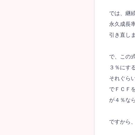
では、継
永久成長
引き直し
で、この
３％にす
それぐら
でＦＣＦ
が４％な
ですから