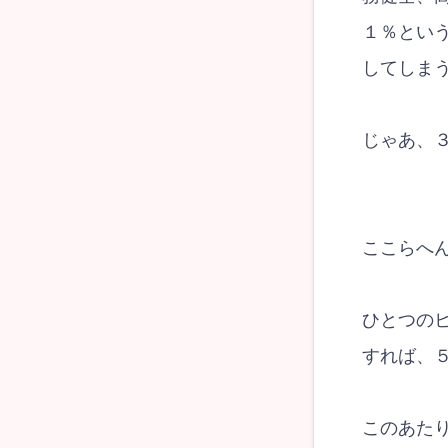
１％とい
してしま
じゃあ、
ここらへ
ひとつの
すれば、
このあた