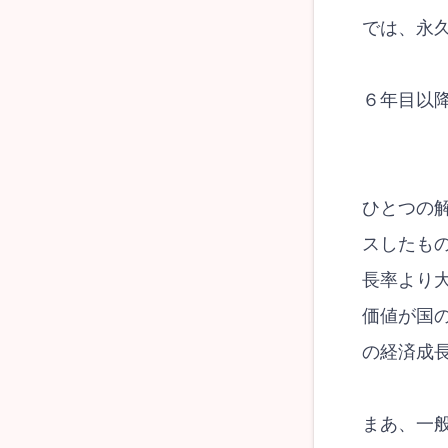
では、永
６年目以
ひとつの
スしたも
長率より
価値が国
の経済成
まあ、一