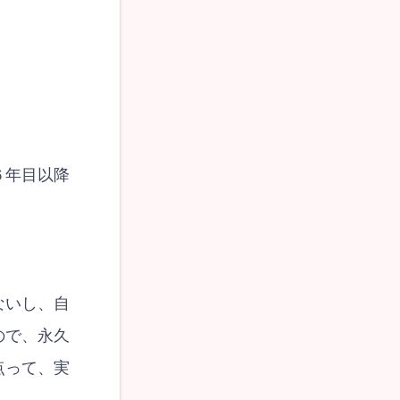
６年目以降
ないし、自
ので、永久
点って、実