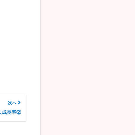
次へ
久成長率②