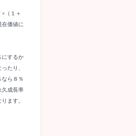
×（１＋
現在価値に
％にするか
なったり、
％なら８％
永久成長率
なります。