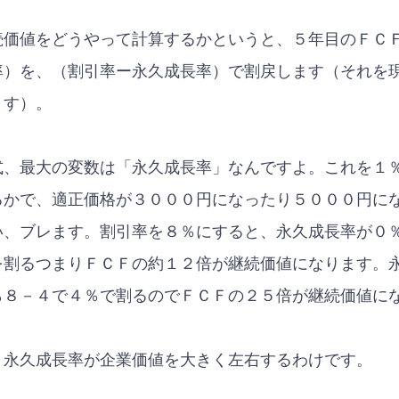
続価値をどうやって計算するかというと、５年目のＦＣＦ
率）を、（割引率ー永久成長率）で割戻します（それを
ます）。
式、最大の変数は「永久成長率」なんですよ。これを１
るかで、適正価格が３０００円になったり５０００円に
い、ブレます。割引率を８％にすると、永久成長率が０
を割るつまりＦＣＦの約１２倍が継続価値になります。
ら８－４で４％で割るのでＦＣＦの２５倍が継続価値に
、永久成長率が企業価値を大きく左右するわけです。