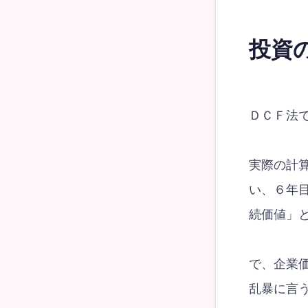
投資
ＤＣＦ法
実際の計
い、６年
続価値」
で、企業
乱暴に言