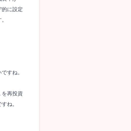
守的に設定
す。
いですね。
１を再投資
ですね。