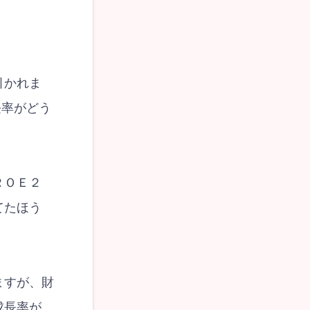
引かれま
長率がどう
ＲＯＥ２
てたほう
ますが、財
成長率が