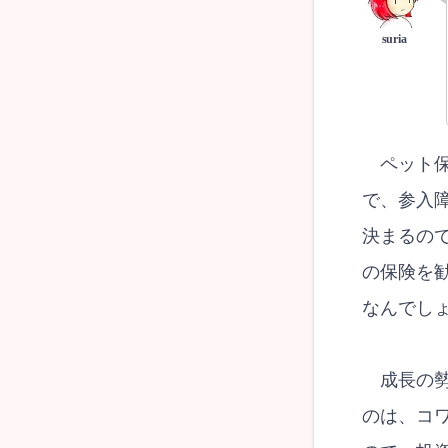
ペット保
で、参入
決まるの
の保険を
なんでし
成長の勢
のは、コ