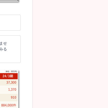
ませ
みる