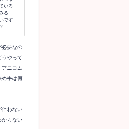
ている
みる
いです
？
が必要なの
どうやって
、アニコム
決め手は何
が伴わない
わからない