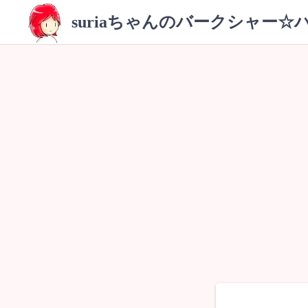
コ
suriaちゃんのバークシャー☆
ン
テ
ン
ツ
へ
ス
キ
ッ
プ