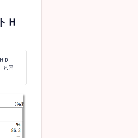
トＨ
ＨＤ
、内容