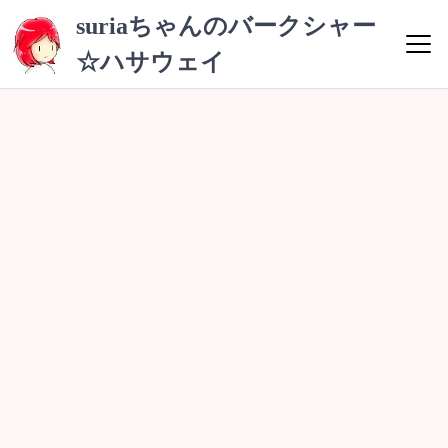
コ
suriaちゃんのバークシャー
ン
☆ハサウェイ
テ
ン
ツ
へ
ス
キ
ッ
プ