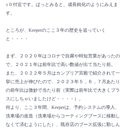
±０付近です。ぱっとみると、成長鈍化のようにみえま
す。
ところが、Keeperのここ３年の歴史を追っていく
と・・・・
まず、２０２０年はコロナで自粛や時短営業があったの
で、２０２１年は前年比で高い数値が出て当たり前。
また、２０２２年５月はカンブリア宮殿で紹介されて一
挙に売上が伸びたので、２０２３年５，６，７月あたり
の前年比は微妙で当たり前（実際は前年比で大きくプラ
スにしちゃいましたけど・・・・）。
何より、ここ３年間、Keeperは、予約システムの導入、
洗車場の改造（洗車場からコーティングブースに移動し
なくて済むようにした）、既存店のブース拡張に勤しん