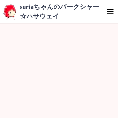
コ
suriaちゃんのバークシャー
ン
☆ハサウェイ
テ
ン
ツ
へ
ス
キ
ッ
プ