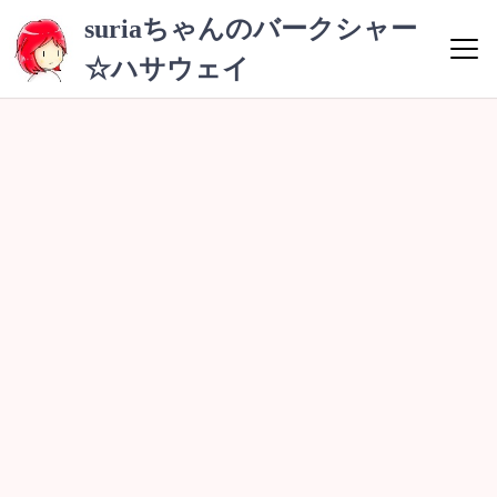
コ
suriaちゃんのバークシャー
ン
☆ハサウェイ
テ
ン
ツ
へ
ス
キ
ッ
プ