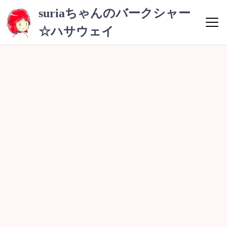
コ
suriaちゃんのバークシャー
ン
☆ハサウェイ
テ
ン
ツ
へ
ス
キ
ッ
プ