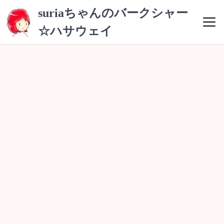
コ
suriaちゃんのバークシャー
ン
☆ハサウェイ
テ
ン
ツ
へ
ス
キ
ッ
プ