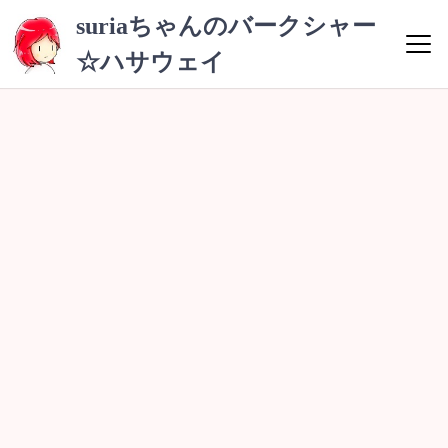
コ
suriaちゃんのバークシャー
ン
☆ハサウェイ
テ
ン
ツ
へ
ス
キ
ッ
プ