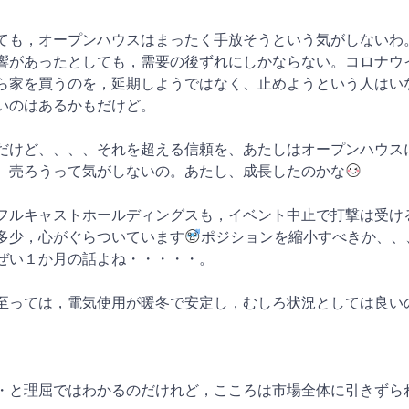
ても，オープンハウスはまったく手放そうという気がしないわ
響があったとしても，需要の後ずれにしかならない。コロナウ
ら家を買うのを，延期しようではなく、止めようという人はい
いのはあるかもだけど。
だけど、、、、それを超える信頼を、あたしはオープンハウス
、売ろうって気がしないの。あたし、成長したのかな
フルキャストホールディングスも，イベント中止で打撃は受け
多少，心がぐらついています
ポジションを縮小すべきか、、
ぜい１か月の話よね・・・・・。
至っては，電気使用が暖冬で安定し，むしろ状況としては良い
・と理屈ではわかるのだけれど，こころは市場全体に引きずら