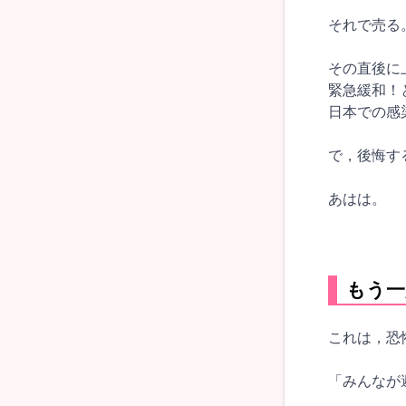
それで売る
その直後に
緊急緩和！
日本での感
で，後悔す
あはは。
もう一
これは，恐
「みんなが