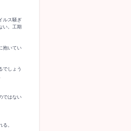
。
イルス騒ぎ
ない。工期
に抱いてい
るでしょう
、
のではない
れる。