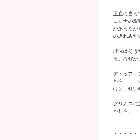
正直に言っ
コロナの影
があったか
の遅れみた
理屈はそう
る。なぜか
ディップも
から、、、
けど，せい
グリムスに
かしら。
・・・・・