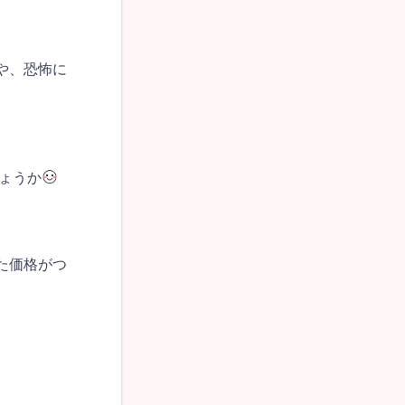
や、恐怖に
ょうか
た価格がつ