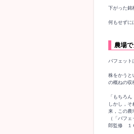
下がった銘
何もせずに
農場で
バフェット
株をかうと
の概ねの収
「もちろん
しかし，そ
来，この農
（「バフェ
郎監修 １