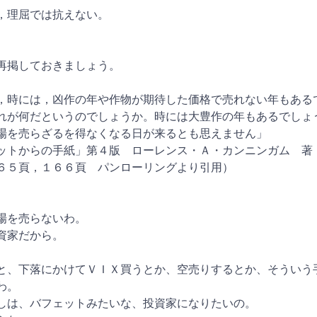
，理屈では抗えない。
再掲しておきましょう。
，時には，凶作の年や作物が期待した価格で売れない年もある
れが何だというのでしょうか。時には大豊作の年もあるでしょ
場を売らざるを得なくなる日が来るとも思えません」
ットからの手紙」第４版 ローレンス・Ａ・カンニンガム 著
６５頁，１６６頁 パンローリングより引用）
場を売らないわ。
資家だから。
と、下落にかけてＶＩＸ買うとか、空売りするとか、そういう
わ。
しは、バフェットみたいな、投資家になりたいの。