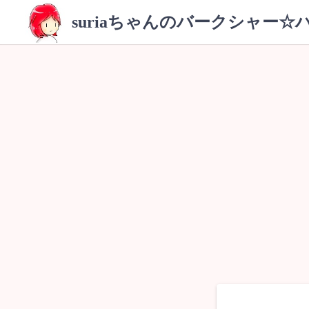
コ
suriaちゃんのバークシャー☆
ン
テ
ン
ツ
へ
ス
キ
ッ
プ