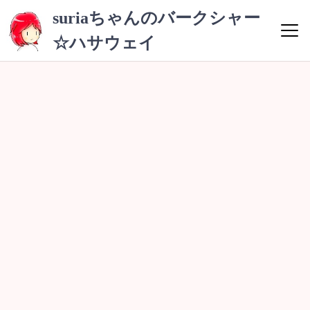
コ
suriaちゃんのバークシャー
ン
☆ハサウェイ
テ
ン
ツ
へ
ス
キ
ッ
プ