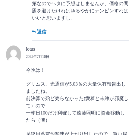
第なのでヘタに予想はしませんが、価格の問
題を避けたければゆるやかにナンピンすれば
いいと思いますし。
返信
lotus
2025年7月10日
今晩は！
グリムス、光通信が5.03％の大量保有報告出し
ましたね。
前決算で殆ど売らなかった(愛着と未練が邪魔し
て）ので
一昨日100だけ利確して遠藤照明に資金移動し
たら（涙）
系統用蓄電池関連が上がり出したので、買い戻