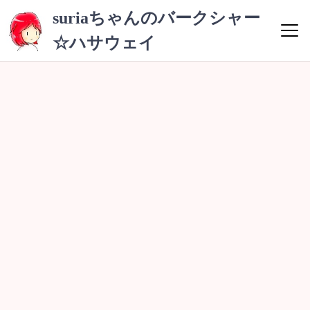
コ
suriaちゃんのバークシャー
ン
☆ハサウェイ
テ
ン
ツ
へ
ス
キ
ッ
プ