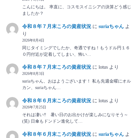
こんにちは。 率直に、コスモスイニシアの決算どう感じ
ましたか？
令和８年７月末ころの資産状況
に
suriaちゃん
よ
り
2026年8月4日
同じタイミングでしたか、奇遇ですね！もうドル円１６
０円付近が定着してしまい、怖い…
令和８年７月末ころの資産状況
に
lotus
より
2026年8月3日
suriaちゃん、おはようございます！ 私も先週金曜にオル
カン、suriaちゃん…
令和８年６月末ころの資産状況
に
lotus
より
2026年7月25日
それは凄い‼ 暑い日のお出かけが楽しみになりそう～
(笑) 日傘もドンドン進化して…
令和８年６月末ころの資産状況
に
suriaちゃん
よ