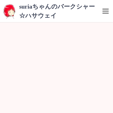
コ
suriaちゃんのバークシャー
ン
☆ハサウェイ
テ
ン
ツ
へ
ス
キ
ッ
プ