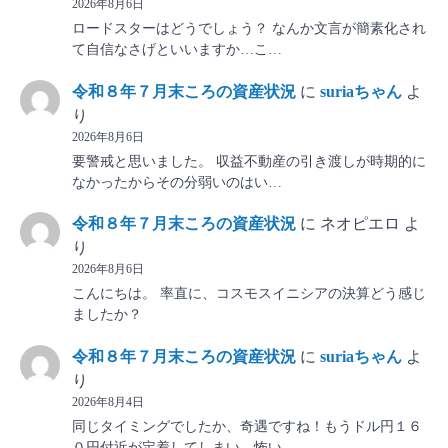
2026年8月6日
ロードスターはどうでしょう？ なんか文言が簡素化され
て自信なさげといいますか…こ…
令和８年７月末ころの資産状況
に
suriaちゃん
よ
り
2026年8月6日
要警戒と思いました。 収益不動産の引き渡しが時期的に
なかったからその分弱いのはい…
令和８年７月末ころの資産状況
に
ネオピエロ
よ
り
2026年8月6日
こんにちは。 率直に、コスモスイニシアの決算どう感じ
ましたか？
令和８年７月末ころの資産状況
に
suriaちゃん
よ
り
2026年8月4日
同じタイミングでしたか、奇遇ですね！もうドル円１６
０円付近が定着してしまい、怖い…