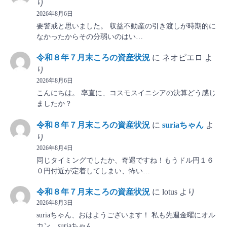
り
2026年8月6日
要警戒と思いました。 収益不動産の引き渡しが時期的に
なかったからその分弱いのはい…
令和８年７月末ころの資産状況
に
ネオピエロ
よ
り
2026年8月6日
こんにちは。 率直に、コスモスイニシアの決算どう感じ
ましたか？
令和８年７月末ころの資産状況
に
suriaちゃん
よ
り
2026年8月4日
同じタイミングでしたか、奇遇ですね！もうドル円１６
０円付近が定着してしまい、怖い…
令和８年７月末ころの資産状況
に
lotus
より
2026年8月3日
suriaちゃん、おはようございます！ 私も先週金曜にオル
カン、suriaちゃん…