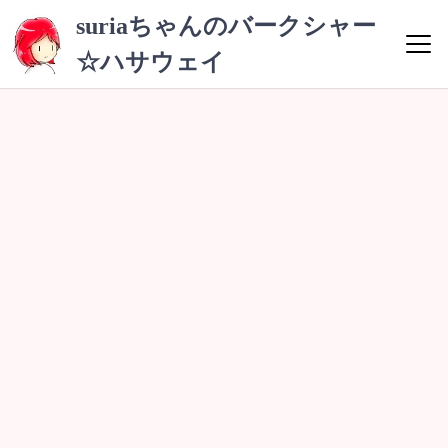
コ
suriaちゃんのバークシャー
ン
☆ハサウェイ
テ
ン
ツ
へ
ス
キ
ッ
プ