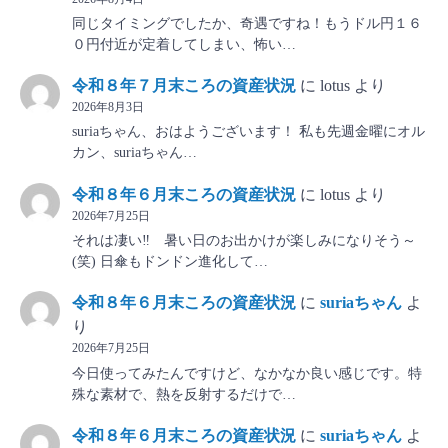
同じタイミングでしたか、奇遇ですね！もうドル円１６
０円付近が定着してしまい、怖い…
令和８年７月末ころの資産状況
に
lotus
より
2026年8月3日
suriaちゃん、おはようございます！ 私も先週金曜にオル
カン、suriaちゃん…
令和８年６月末ころの資産状況
に
lotus
より
2026年7月25日
それは凄い‼ 暑い日のお出かけが楽しみになりそう～
(笑) 日傘もドンドン進化して…
令和８年６月末ころの資産状況
に
suriaちゃん
よ
り
2026年7月25日
今日使ってみたんですけど、なかなか良い感じです。特
殊な素材で、熱を反射するだけで…
令和８年６月末ころの資産状況
に
suriaちゃん
よ