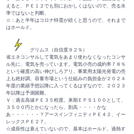
えると、ＰＥ１２でも別におかしくはないので、売る水
準ではないと判断。
☆：あと半年はコロナ特需が続くと思うので、それまで
はホールド。
グリムス（自信度９２％）
省エネコンサルして電気をあまり使わなくなったコンサ
ル先に、電気を売っています。電気小売の成約率７８％
という確度の高い伸びしろアリ。事業用太陽光発電の売
上も絶好調。容量市場という仕組みの負担金が２０２４
年度の業績予想以降に入ってくるはずなので、２０２３
年以降は予測困難。
Ｖ：過去高値ＰＥ３５程度。来期ＥＰＳ１００として、
３５００円とかになったら、割高・・・・かな
あ・・・・・・？アースインフィニティＰＥ４２、イー
レックスＰＥ２７。
☆成長性は衰えていないので、基本はホールド。過熱す