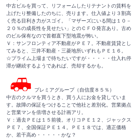
中古ビルを買って、リフォームしたりテナントの賃料を
上げたり整備したのちに、売ります。仕入値より３割高
く売る目利き力がスゴイ。「マザーズにいる間は１０－
２０％の成長性を見せたい」とのＣＦＯ発言あり。古め
のビル保有なので首都直下型地震が怖い。
Ｖ：サンフロンティア不動産がＰＥ７。不動産賃貸とし
てみると、三井不動産・三菱地所いずれもＰＥ１６。
☆プライム上場まで待ちたいですが・・・・・仕入れ停
滞が継続するようであれば、売却するかも。
プレミアグループ（自信度８５％）
中古のクルマを買うとき、買う人にお金を貸していま
す。故障の保証をつけることで他社と差別化。営業拠点
と営業マンを倍増させる計画アリ。
Ｖ：過去ＰＥは１５前後。オリコＰＥ１２、ジャックス
ＰＥ７、全国保証ＰＥ１４。ＰＥ１８では、適正価格
か、若干高め・・・・・かな？