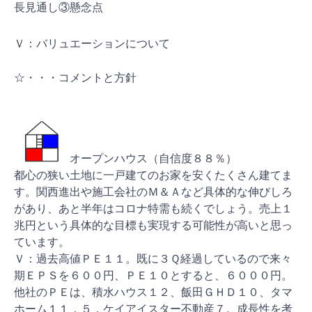
長見通し③懸念点
Ｖ：バリュエーションについて
☆・・・コメントと方針
オープンハウス（自信度８８％）
都心の狭い土地に一戸建てのお家を安くたくさん建てま
す。関西進出や施工会社のＭ＆Ａなど具体的な伸びしろ
があり、あと半年はコロナ特需も続くでしょう。売上１
兆円という具体的な目標も実現する可能性が高いと思っ
ています。
Ｖ：過去高値ＰＥ１１。既に３Ｑ経過しているので来々
期ＥＰＳを６００円、ＰＥ１０とすると、６０００円。
他社のＰＥは、積水ハウス１２、飯田ＧＨＤ１０、タマ
ホーム１１．５，ケイアイスター不動産７。成長性を考