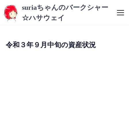
コ
suriaちゃんのバークシャー
ン
☆ハサウェイ
テ
ン
ツ
へ
令和３年９月中旬の資産状況
ス
キ
ッ
プ