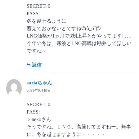
SECRET: 0
PASS:
冬を越せるように
蓄えておかないとですねᕦ(ò_óˇ)ᕤ
LNG価格が1ヵ月で3割上昇とかやってますし…
今年の冬は、寒波とLNG高騰は勘弁してほしい
ですね～
返信
suriaちゃん
2021年9月19日
SECRET: 0
PASS:
＞nekoさん
そうですね、ＬＮＧ、高騰してますねー。無事
に、冬を越せますように・・・・・