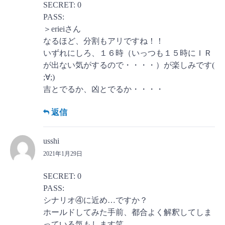
SECRET: 0
PASS:
＞erieiさん
なるほど、分割もアリですね！！
いずれにしろ、１６時（いっつも１５時にＩＲ
が出ない気がするので・・・・）が楽しみです(
;∀;)
吉とでるか、凶とでるか・・・・
返信
usshi
2021年1月29日
SECRET: 0
PASS:
シナリオ④に近め…ですか？
ホールドしてみた手前、都合よく解釈してしま
っている気もします笑