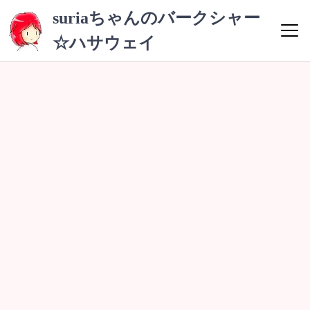
コ
suriaちゃんのバークシャー
ン
☆ハサウェイ
テ
ン
ツ
へ
ス
キ
ッ
プ