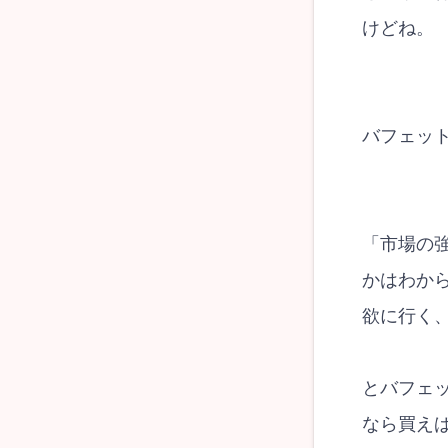
けどね。
バフェッ
「市場の
かはわか
欲に行く
とバフェ
なら買え