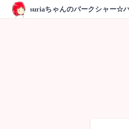
コ
suriaちゃんのバークシャー☆
ン
テ
ン
ツ
へ
ス
キ
ッ
プ