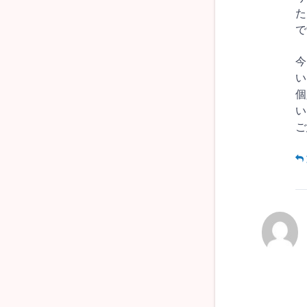
た
で
今
い
個
い
ご