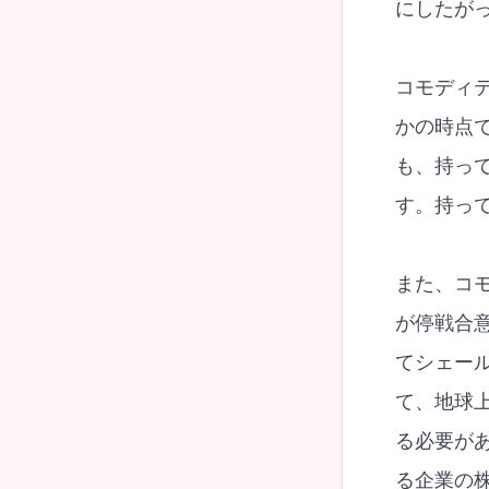
にしたが
コモディ
かの時点
も、持っ
す。持っ
また、コ
が停戦合
てシェー
て、地球
る必要が
る企業の