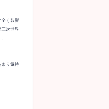
に全く影響
第三次世界
す。
あまり気持
。