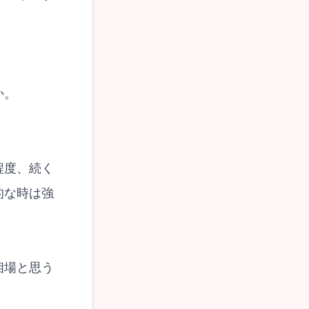
か。
程度、続く
的な時は強
相場と思う