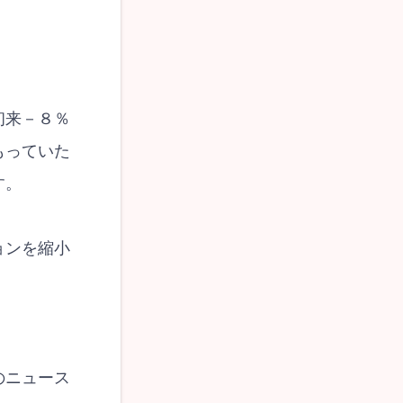
初来－８％
もっていた
す。
ョンを縮小
のニュース