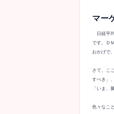
マー
日経平均
です。Ｄ
おかげで
さて、こ
すべき」
「いま、
色々なこ