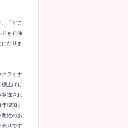
り、「どこ
ルドも石油
とになりま
ウクライナ
は棚上げし
年発掘され
毎年増加す
レ耐性のあ
け売りです