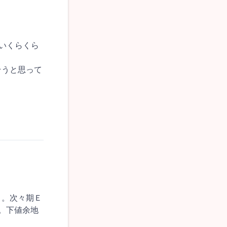
はいくらくら
そうと思って
よ。次々期Ｅ
。下値余地