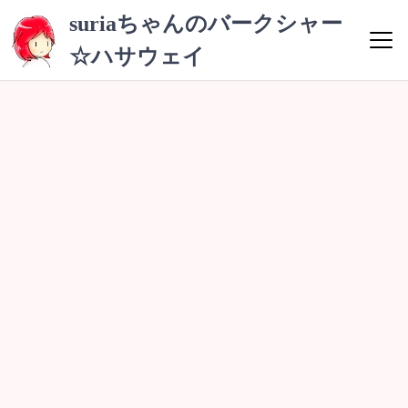
コ
suriaちゃんのバークシャー
ン
☆ハサウェイ
テ
ン
ツ
へ
ス
キ
ッ
プ