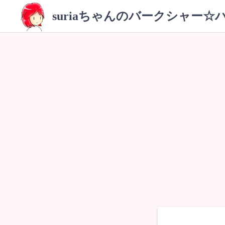
コ
suriaちゃんのバークシャー☆
ン
テ
ン
ツ
へ
ス
キ
ッ
プ