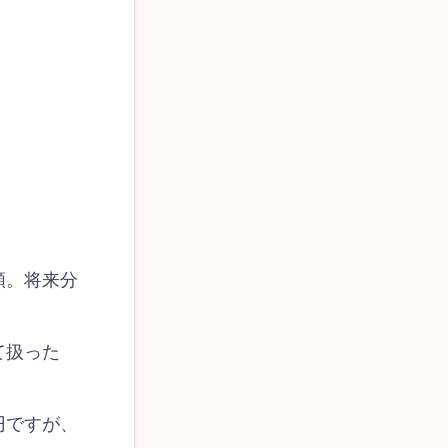
額。将来分
て扱った
円ですが、