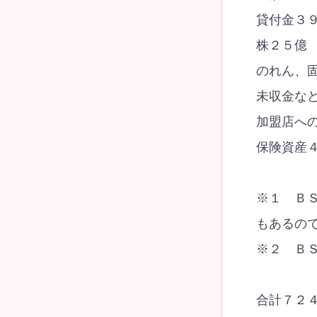
貸付金３
株２５億
のれん、
未収金な
加盟店へ
保険資産
※１ Ｂ
もあるの
※２ Ｂ
合計７２