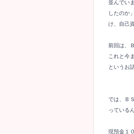
並んでい
したのか
け、自己
前回は、
これと今
というお
では、Ｂ
っている
現預金１