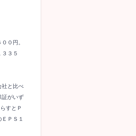
６００円。
１３３５
会社と比べ
保証がいず
ならすとＰ
のＥＰＳ１