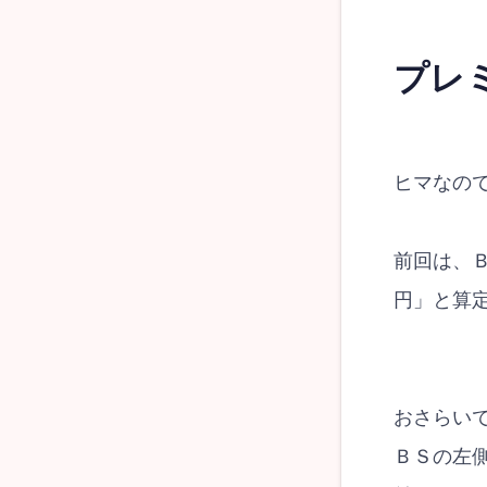
プレ
ヒマなの
前回は、
円」と算
おさらい
ＢＳの左