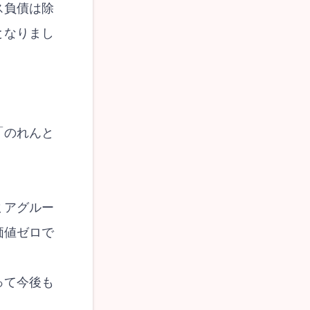
ス負債は除
となりまし
「のれんと
ミアグルー
価値ゼロで
って今後も