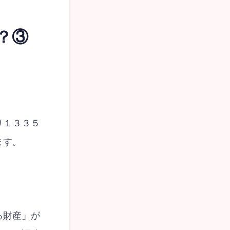
？③
。
り１３３５
ます。
る財産」が