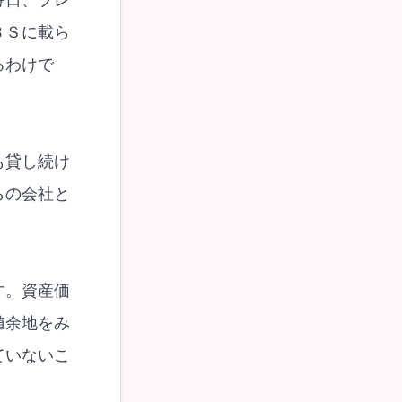
毎日、プレ
ＢＳに載ら
るわけで
も貸し続け
らの会社と
す。資産価
値余地をみ
ていないこ