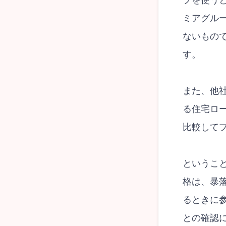
プを使う
ミアグル
ないもの
す。
また、他
る住宅ロ
比較して
というこ
格は、暴
るときに
との確認