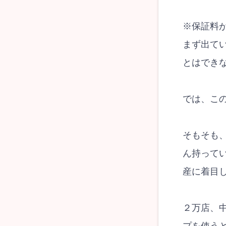
※保証料
まず出て
とはでき
では、こ
そもそも
ん持って
産に着目
２万店、