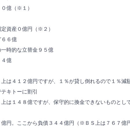
９０億（※１）
固定資産０億円（※２）
ど６６億
の一時的な立替金９５億
４４億
Ｓ上は４１２億円ですが、１％が貸し倒れるので１％減
でテキトーに割引
Ｓ上は１４８億ですが、保守的に換金できないものとし
４億円。ここから負債３４４億円（※ＢＳ上は７６７億