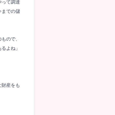
やって調達
今までの儲
のもので、
あるよね」
な財産をも