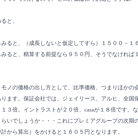
めると、
らみると、（成長しないと仮定してすら）１５００－１
らみると、精算する前提なら９５０円、そうでなければ
、モノの価格の出し方として、比準価格、つまりほかの
あります。保証会社では、ジェイリース、アルヒ、全国
１３倍。イントラストが２０倍、casaが１８倍です。
くらいでしょうか・・・これにプレミアグループの次期
中計から算出）をかけると１６０５円となります。