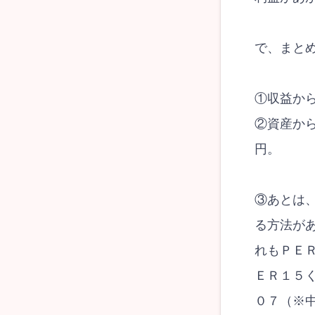
で、まと
①収益か
②資産か
円。
③あとは
る方法が
れもＰＥＲ
ＥＲ１５
０７（※