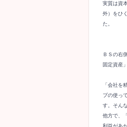
実質は資
外）をひ
た。
ＢＳの右
固定資産
「会社を
プの使っ
す。そん
他方で、
利益があ