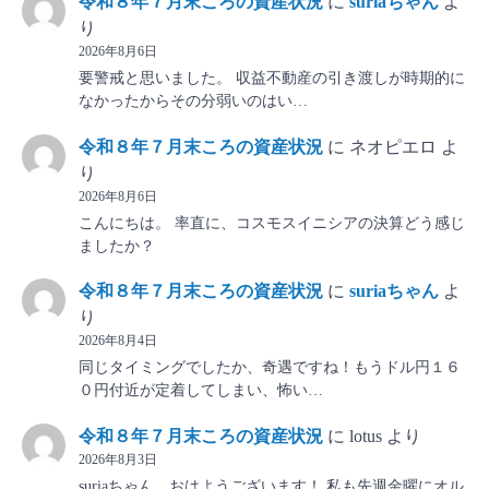
令和８年７月末ころの資産状況
に
suriaちゃん
よ
り
2026年8月6日
要警戒と思いました。 収益不動産の引き渡しが時期的に
なかったからその分弱いのはい…
令和８年７月末ころの資産状況
に
ネオピエロ
よ
り
2026年8月6日
こんにちは。 率直に、コスモスイニシアの決算どう感じ
ましたか？
令和８年７月末ころの資産状況
に
suriaちゃん
よ
り
2026年8月4日
同じタイミングでしたか、奇遇ですね！もうドル円１６
０円付近が定着してしまい、怖い…
令和８年７月末ころの資産状況
に
lotus
より
2026年8月3日
suriaちゃん、おはようございます！ 私も先週金曜にオル