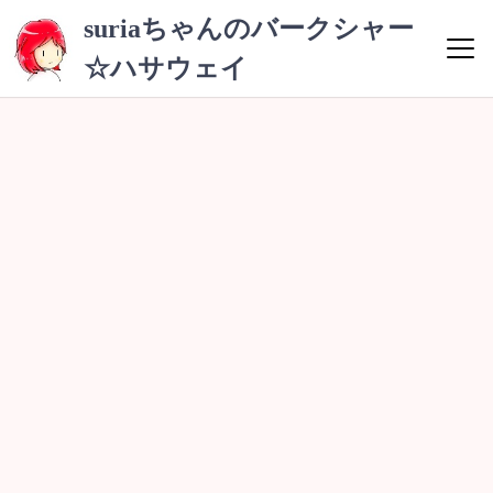
コ
suriaちゃんのバークシャー
ン
☆ハサウェイ
テ
ン
ツ
へ
ス
キ
ッ
プ