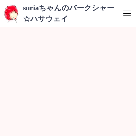
コ
suriaちゃんのバークシャー
ン
☆ハサウェイ
テ
ン
ツ
へ
ス
キ
ッ
プ