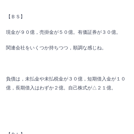
【ＢＳ】
現金が９０億，売掛金が５０億。有価証券が３０億。
関連会社をいくつか持ちつつ，順調な感じね。
負債は，未払金や未払税金が３０億，短期借入金が１０
億，長期借入はわずか２億。自己株式が△２１億。