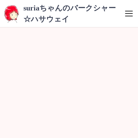
コ
suriaちゃんのバークシャー
ン
☆ハサウェイ
テ
ン
ツ
へ
ス
キ
ッ
プ