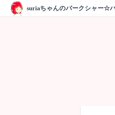
コ
suriaちゃんのバークシャー☆
ン
テ
ン
ツ
へ
ス
キ
ッ
プ