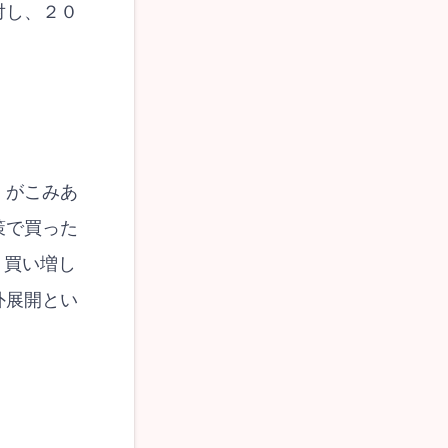
対し、２０
）がこみあ
策で買った
、買い増し
外展開とい