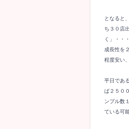
となると
ち３０店
く」・・
成長性を
程度安い
平日であ
ば２５０
ンプル数
ている可