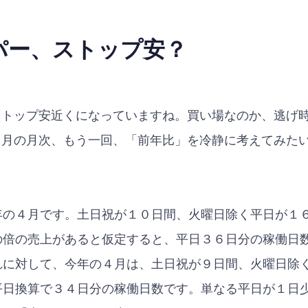
パー、ストップ安？
rがストップ安近くになっていますね。買い場なのか、逃げ
rの４月の月次、もう一回、「前年比」を冷静に考えてみた
年の４月です。土日祝が１０日間、火曜日除く平日が１
の倍の売上があると仮定すると、平日３６日分の稼働日
れに対して、今年の４月は、土日祝が９日間、火曜日除
平日換算で３４日分の稼働日数です。単なる平日が１日