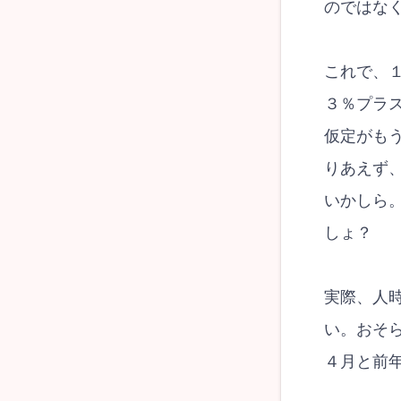
のではな
これで、
３％プラ
仮定がも
りあえず
いかしら
しょ？
実際、人
い。おそ
４月と前