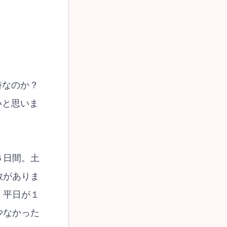
時なのか？
いと思いま
６日間。土
数がありま
く平日が１
少なかった