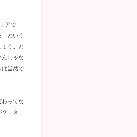
ェアで
る」という
しょう。と
いんじゃな
スは当然で
変わってな
が２，３，