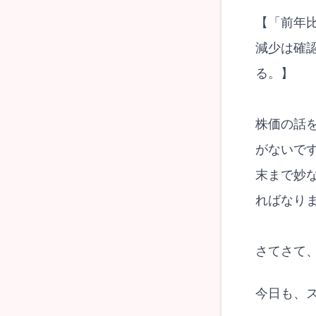
【「前年
減少は確
る。】
株価の話
がないで
末まで妙
ればなり
さてさて
今日も、