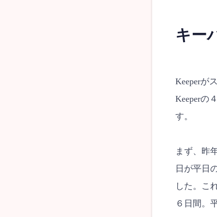
キー
Keepe
Keepe
す。
まず、昨
日が平日
した。こ
６日間。