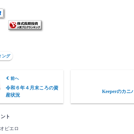
ィング
前へ
令和６年４月末ころの資
Keeperのカ
産状況
メント
オピエロ