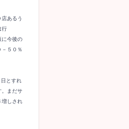
０店あるう
は行
仮に今後の
０－５０％
１日とすれ
す。まだサ
さ増しされ