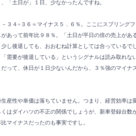
く、「土日が」１日、少なかったんですね。
１－３４÷３６＝マイナス５．６％。ここにスプリングフ
スがあって前年比９８％。「土日が平日の倍の売上があ
う少し後退しても、おおむね計算としては合っているで
、「需要が後退している」というシグナルは読み取れな
。だって、休日が１日少ないんだから、３％強のマイナ
時生産性や単価は落ちていません。つまり、経営効率は
らくはダイハツの不正の関係でしょうが、新車登録台数
年比マイナスだったのも事実ですし。