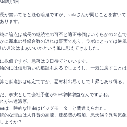
024年5月3日
長が書いてると疑心暗鬼ですが、suriaさんが同じことを書い
あります。
純に論点は成長の継続性の可否と適正株価はいくらかの２点で
かに新車の登録台数の遅れは事実であり、ラボにとっては逆風
月の月次はまぁいいかという風に思えてきました。
に株価ですが、急落は３日待てといいます。
給的には信用買いの追証もあるでしょうし、一気に戻すことは
。
算も低進捗は確定ですが、悪材料出尽くしで上昇もあり得る。
だ、事実として会社予想が20%増収増益なんですよね。
れが未達濃厚。
由は一時的な理由はビッグモーターと間違えられた。
続的な理由は人件費の高騰、建築費の増加、悪天候？異常気象
しょうか？