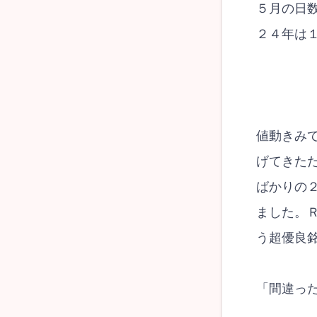
５月の日
２４年は
値動きみ
げてきた
ばかりの２
ました。
う超優良
「間違っ