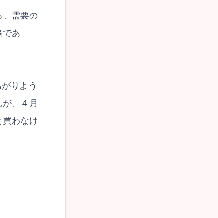
る。需要の
格であ
あがりよう
んが、４月
と買わなけ
！
。