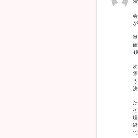
2
会
が
単
確
4
次
需
う
決
た
そ
理
継
で