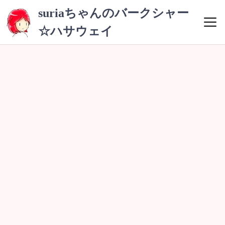
コ
suriaちゃんのバークシャー
ン
☆ハサウェイ
テ
ン
ツ
へ
ス
キ
ッ
プ