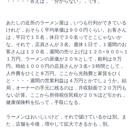
・・・・・答えは，「分からない」，です。
あたしの近所のラーメン屋は，いつも行列ができている
けれど，おそらく平均単価は９００円くらい。お客さん
は，平日で１５名，休日で３０名ってとこじゃないか
な。それで，店員さんが３名。週休１日で，１週間のお
客さんは１２０名，週間の売り上げは１２０×９００≒１
１万円。ラーメンの原価が２０％として，粗利は９万
円。時給１０００円の店員さんが３名×３時間として，
人件費をひくと８万円。ここから光熱費と家賃をひく
と・・・・週間の営業利益は４万円とかでしょうか。結
局，オーナーの手元に残るのは，月収額面で２０万円も
ない計算。ここから所得税住民税が２０％ほど引かれ，
健康保険料を払って，手取になる。
ラーメンはおいしいけど，それで儲けているかは別。ま
た，店舗を今後，増やして拡大できるかも，別。