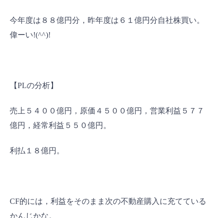
今年度は８８億円分，昨年度は６１億円分自社株買い。
偉ーい!(^^)!
【PLの分析】
売上５４００億円，原価４５００億円，営業利益５７７
億円，経常利益５５０億円。
利払１８億円。
CF的には，利益をそのまま次の不動産購入に充てている
かんじかな。