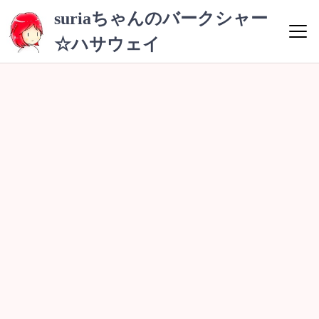
コ
suriaちゃんのバークシャー
ン
☆ハサウェイ
テ
ン
ツ
へ
ス
キ
ッ
プ