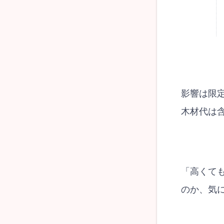
影響は限
木材代は
「高くて
のか、気