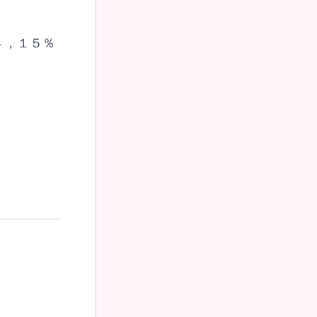
４，１５％