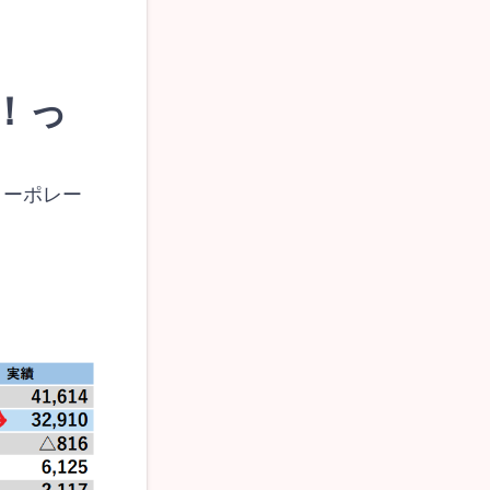
！っ
コーポレー