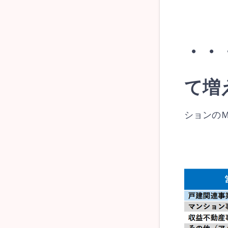
・・
て増
ションの