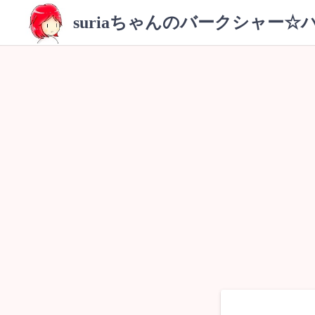
コ
suriaちゃんのバークシャー☆
ン
テ
ン
ツ
へ
ス
キ
ッ
プ