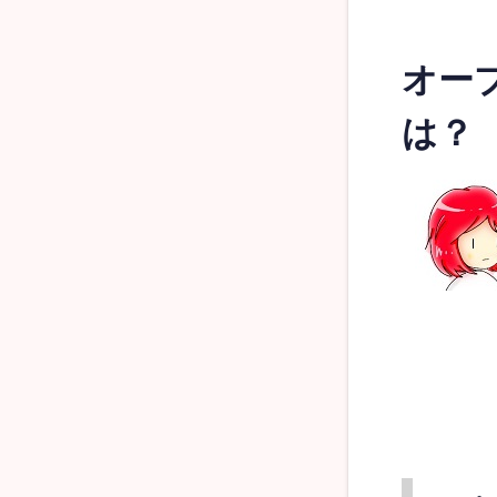
オー
は？