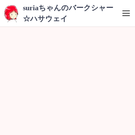
コ
suriaちゃんのバークシャー
ン
☆ハサウェイ
テ
ン
ツ
へ
ス
キ
ッ
プ