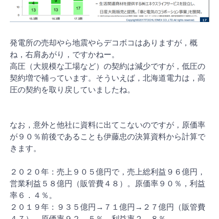
発電所の売却やら地震やらデコボコはありますが，概
ね，右肩あがり，ですかねー。
高圧（大規模な工場など）の契約は減少ですが，低圧の
契約増で補っています。そういえば，北海道電力は，高
圧の契約を取り戻していましたね。
なお，意外と他社に資料に出てこないのですが，原価率
が９０％前後であることも伊藤忠の決算資料から計算で
きます。
２０２０年：売上９０５億円で，売上総利益９６億円，
営業利益５８億円（販管費４８）。原価率９０％，利益
率６．４％。
２０１９年：９３５億円→７１億円→２７億円（販管費
４７）。原価率９２．５％，利益率２．８％。