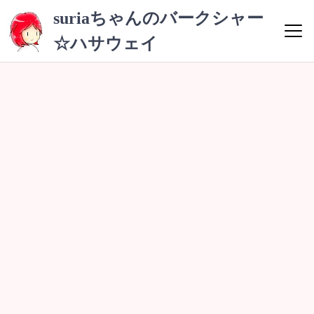
コ
suriaちゃんのバークシャー
ン
☆ハサウェイ
テ
ン
ツ
へ
ス
キ
ッ
プ