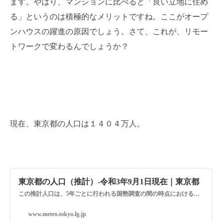
ます。やはり、マンションに比べると「良い立地に住め
る」というのは積極的なメリットですね。ここがオープ
ンハウスの躍進の原因でしょう。さて、これが、リモー
トワークで変わるんでしょうか？
現在、東京都の人口は１４０４万人。
東京都の人口（推計）-令和3年9月1日現在｜東京都
この推計人口は、5年ごとに行われる国勢調査の間の時点における各月の人口を把握するため、令和2年10月1日現在の国勢調査人口（速報値）を基準とし、これに毎月の住民基本台帳人口の増減数を加えて推計したものです。
www.metro.tokyo.lg.jp