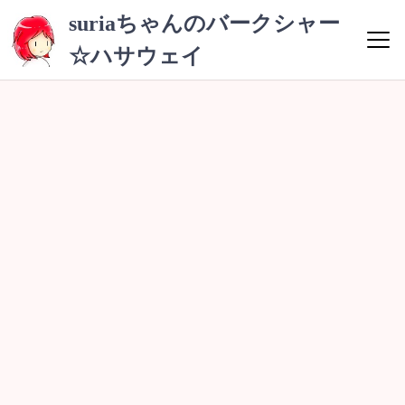
コ
suriaちゃんのバークシャー
ン
☆ハサウェイ
テ
ン
ツ
へ
ス
キ
ッ
プ