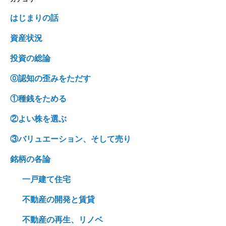
ビ
はじまりの話
ゲ
資産状況
ー
シ
投資の総論
ョ
⓪認知の歪みをただす
ン
①種銭をためる
②よい株を選ぶ
③バリュエーション、そして売り
銘柄の各論
一戸建て住宅
不動産の開発と賃貸
不動産の再生、リノベ