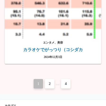
エンタメ、美容
カラオケでがっつり（コシダカ
2024年12月3日
投
1
2
4
…
稿
ナ
カテゴリ