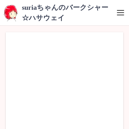
コ
suriaちゃんのバークシャー
ン
☆ハサウェイ
テ
ン
ツ
へ
ス
キ
ッ
プ