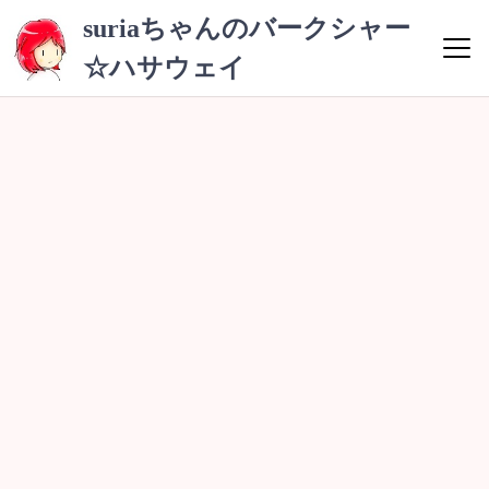
コ
suriaちゃんのバークシャー
ン
☆ハサウェイ
テ
ン
ツ
へ
ス
キ
ッ
プ