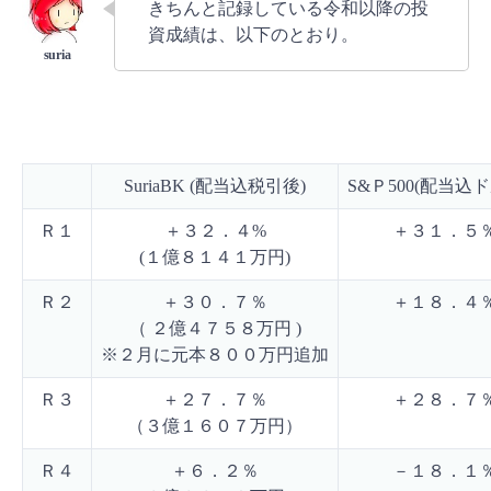
きちんと記録している令和以降の投
資成績は、以下のとおり。
SuriaBK (配当込税引後)
S&Ｐ500(配当込
Ｒ１
＋３２．４%
＋３１．５
(１億８１４１万円)
Ｒ２
＋３０．７％
＋１８．４
（ ２億４７５８万円 )
※２月に元本８００万円追加
Ｒ３
＋２７．７％
＋２８．７
（３億１６０７万円）
Ｒ４
＋６．２％
－１８．１