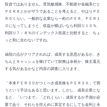
投資ではありません。景気敏感株、不動産や金融系だと
ＰＥＲ８とかがザラであることを考えると、やはりＰＥ
Ｒ５くらい。一般的な企業なら一桁のＰＥＲ。ＰＥＲ１
０になってしまうと、収益が横ばいなら利回り１０％、
利回り７－８％のインデックス投資と比較すると、ちょ
っと割に合わないですね。
値段の点がクリアされれば、成長する意思があるか、き
ちんとキャッシュを稼げていて財務は余裕か、株主還元
する気があるかなど内容の調査に入ります。
「本来ＰＥＲ３０がつくべき成長株をＰＥＲ２０」で買
うという手法もあると思います。しかし、成長企業とな
ると、「いつまで」「どれくらい」成長するか予測が必
要であり、それらを控えめに算定するにしても金利と永