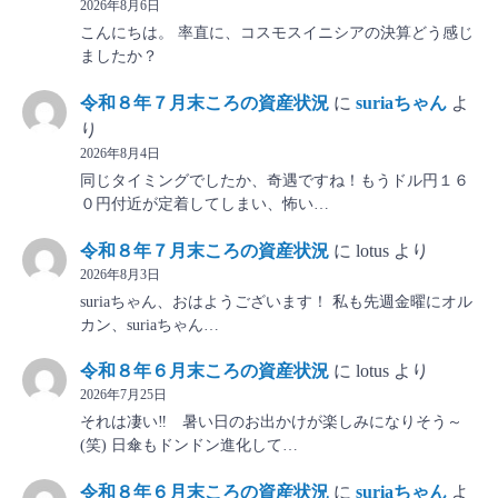
2026年8月6日
こんにちは。 率直に、コスモスイニシアの決算どう感じ
ましたか？
令和８年７月末ころの資産状況
に
suriaちゃん
よ
り
2026年8月4日
同じタイミングでしたか、奇遇ですね！もうドル円１６
０円付近が定着してしまい、怖い…
令和８年７月末ころの資産状況
に
lotus
より
2026年8月3日
suriaちゃん、おはようございます！ 私も先週金曜にオル
カン、suriaちゃん…
令和８年６月末ころの資産状況
に
lotus
より
2026年7月25日
それは凄い‼ 暑い日のお出かけが楽しみになりそう～
(笑) 日傘もドンドン進化して…
令和８年６月末ころの資産状況
に
suriaちゃん
よ