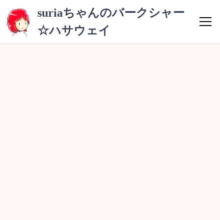
コ
suriaちゃんのバークシャー
ン
☆ハサウェイ
テ
ン
ツ
へ
ス
キ
ッ
プ